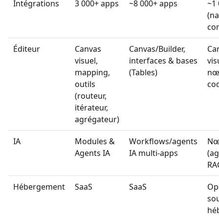
Intégrations
3 000+ apps
~8 000+ apps
~1
(na
co
Éditeur
Canvas
Canvas/Builder,
Ca
visuel,
interfaces & bases
vis
mapping,
(Tables)
nœ
outils
co
(routeur,
itérateur,
agrégateur)
IA
Modules &
Workflows/agents
Nœ
Agents IA
IA multi-apps
(ag
RAG
Hébergement
SaaS
SaaS
Op
sou
hé